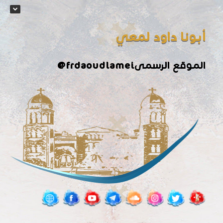
أبونا داود لمعي
الموقع الرسمى
@frdaoudlamei